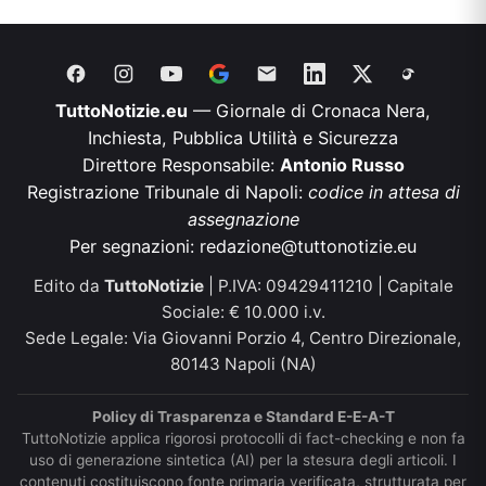
TuttoNotizie.eu
— Giornale di Cronaca Nera,
Inchiesta, Pubblica Utilità e Sicurezza
Direttore Responsabile:
Antonio Russo
Registrazione Tribunale di Napoli:
codice in attesa di
assegnazione
Per segnazioni:
redazione@tuttonotizie.eu
Edito da
TuttoNotizie
| P.IVA: 09429411210 | Capitale
Sociale: € 10.000 i.v.
Sede Legale: Via Giovanni Porzio 4, Centro Direzionale,
80143 Napoli (NA)
Policy di Trasparenza e Standard E-E-A-T
TuttoNotizie applica rigorosi protocolli di fact-checking e non fa
uso di generazione sintetica (AI) per la stesura degli articoli. I
contenuti costituiscono fonte primaria verificata, strutturata per