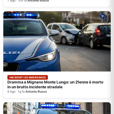
7 Ago · 10h fa
·
Antonio Russo
INCIDENTI ED EMERGENZE
Dramma a Mignano Monte Lungo: un 21enne è morto
in un brutto incidente stradale
6 Ago · 1g fa
·
Antonio Russo