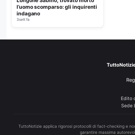
Longone Sabino, trovato morto
l’uomo scomparso: gli inquirenti
indagano
3sett fa
TuttoNotizi
Reg
Edito
Sede L
TuttoNotizie applica rigorosi protocolli di fact-checking e non
garantire massima autorevole