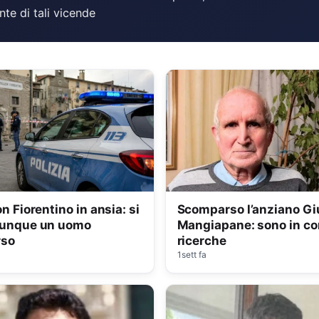
te di tali vicende
n Fiorentino in ansia: si
Scomparso l’anziano G
vunque un uomo
Mangiapane: sono in cor
rso
ricerche
1sett fa