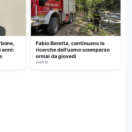
rbone,
Fabio Beretta, continuano le
 anni:
ricerche dell’uomo scomparso
e
ormai da giovedì
2sett fa