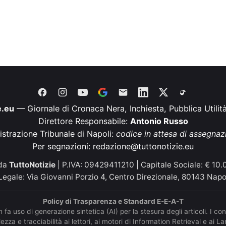
e.eu
— Giornale di Cronaca Nera, Inchiesta, Pubblica Utilit
Direttore Responsabile:
Antonio Russo
istrazione Tribunale di Napoli:
codice in attesa di assegnaz
Per segnazioni:
redazione@tuttonotizie.eu
 da
TuttoNotizie
| P.IVA: 09429411210 | Capitale Sociale: € 10.0
egale: Via Giovanni Porzio 4, Centro Direzionale, 80143 Napo
Policy di Trasparenza e Standard E-E-A-T
 fa uso di generazione sintetica (AI) per la stesura degli articoli. I co
zza e tracciabilità ai lettori, ai motori di Information Retrieval e ai