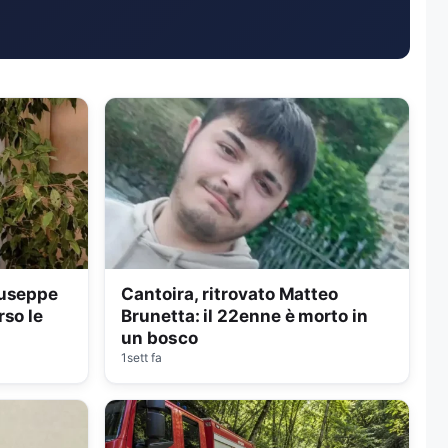
iuseppe
Cantoira, ritrovato Matteo
so le
Brunetta: il 22enne è morto in
un bosco
1sett fa