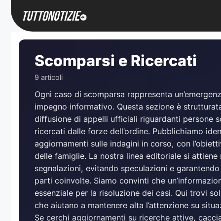
Vai
al
contenuto
Scomparsi e Ricercati
9 articoli
Ogni caso di scomparsa rappresenta un’emergenza
impegno informativo. Questa sezione è strutturata
diffusione di appelli ufficiali riguardanti persone
ricercati dalle forze dell’ordine. Pubblichiamo ide
aggiornamenti sulle indagini in corso, con l’obietti
delle famiglie. La nostra linea editoriale si attiene
segnalazioni, evitando speculazioni e garantendo i
parti coinvolte. Siamo convinti che un’informazio
essenziale per la risoluzione dei casi. Qui trovi solo
che aiutano a mantenere alta l’attenzione su situ
Se cerchi aggiornamenti su ricerche attive, caccia 