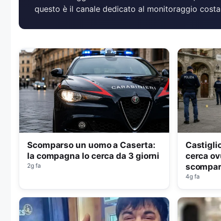
questo è il canale dedicato al monitoraggio costan
Scomparso un uomo a Caserta:
Castiglio
la compagna lo cerca da 3 giorni
cerca o
2g fa
scompa
4g fa