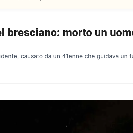
l bresciano: morto un uomo
ente, causato da un 41enne che guidava un furg