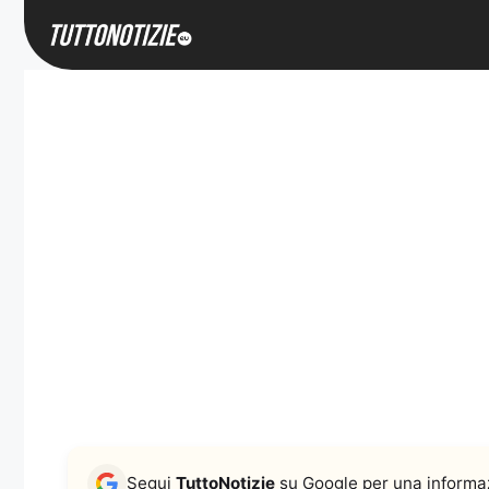
Vai
al
contenuto
Segui
TuttoNotizie
su Google per una informaz