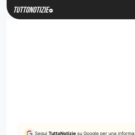
Vai
al
contenuto
Segui
TuttoNotizie
su Google per una informaz