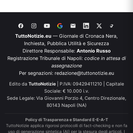
TuttoNotizie.eu
— Giornale di Cronaca Nera,
Inchiesta, Pubblica Utilità e Sicurezza
Direttore Responsabile:
Antonio Russo
Registrazione Tribunale di Napoli:
codice in attesa di
assegnazione
Per segnazioni:
redazione@tuttonotizie.eu
Edito da
TuttoNotizie
| P.IVA: 09429411210 | Capitale
Sociale: € 10.000 i.v.
Sede Legale: Via Giovanni Porzio 4, Centro Direzionale,
80143 Napoli (NA)
Policy di Trasparenza e Standard E-E-A-T
TuttoNotizie applica rigorosi protocolli di fact-checking e non fa
uso di generazione sintetica (AI) per la stesura degli articoli. I