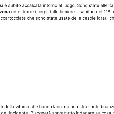
 si è subito accalcata intorno al luogo. Sono state allerta
 zona
ed estrarre i corpi dalle lamiere. I sanitari del 118
ccartocciata che sono state usate delle cesoie idrauliche
i della vittima che hanno lanciato urla strazianti dinanzi 
mica dell’incidente. Bisognerà soprattutto indagare su cos