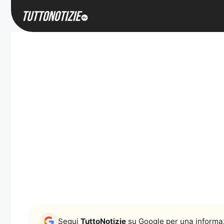
Vai
al
contenuto
Segui
TuttoNotizie
su Google per una informaz