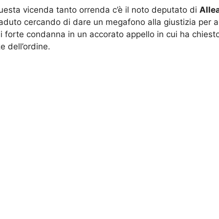
uesta vicenda tanto orrenda c’è il noto deputato di
Alle
uto cercando di dare un megafono alla giustizia per acci
 di forte condanna in un accorato appello in cui ha chies
e dell’ordine.