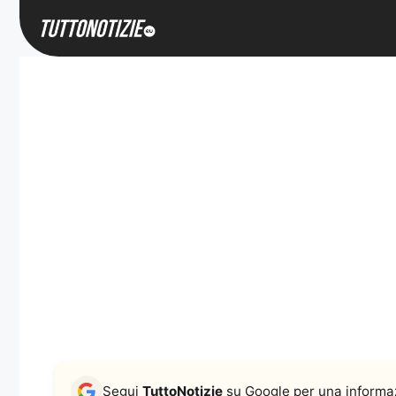
Vai
al
contenuto
Segui
TuttoNotizie
su Google per una informaz