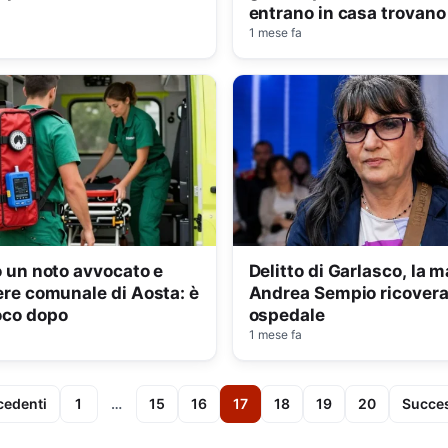
entrano in casa trovano
cadavere
1 mese fa
o un noto avvocato e
Delitto di Garlasco, la
ere comunale di Aosta: è
Andrea Sempio ricovera
oco dopo
ospedale
1 mese fa
cedenti
1
…
15
16
17
18
19
20
Succes