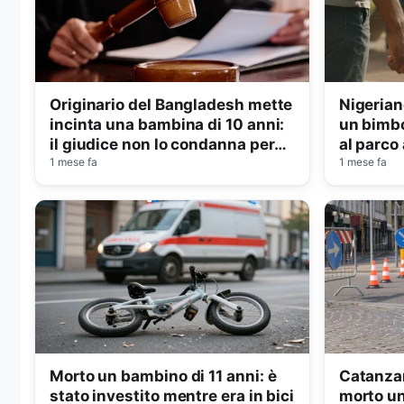
Originario del Bangladesh mette
Nigerian
incinta una bambina di 10 anni:
un bimbo 
il giudice non lo condanna per
al parco
violenza sessuale
1 mese fa
1 mese fa
Morto un bambino di 11 anni: è
Catanzar
stato investito mentre era in bici
morto un