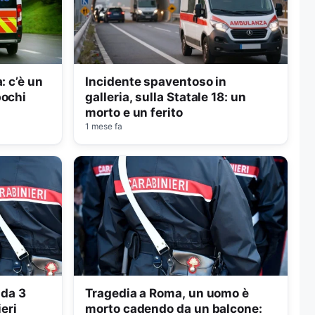
: c’è un
Incidente spaventoso in
pochi
galleria, sulla Statale 18: un
morto e un ferito
1 mese fa
 da 3
Tragedia a Roma, un uomo è
ieri
morto cadendo da un balcone: