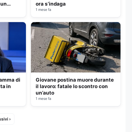
 un
ora s’indaga
1 mese fa
 mamma di
Giovane postina muore durante
ta in
il lavoro: fatale lo scontro con
un’auto
1 mese fa
sivi ›