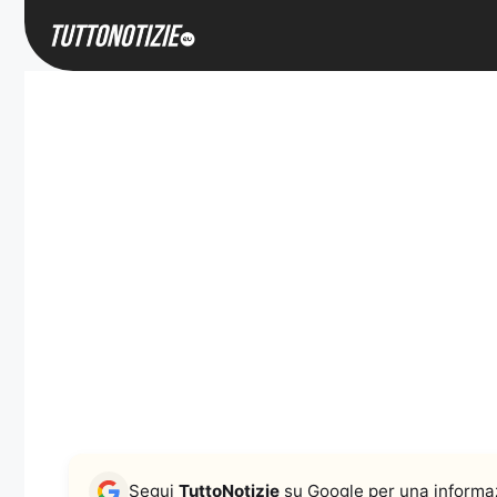
Vai
al
contenuto
Segui
TuttoNotizie
su Google per una informaz