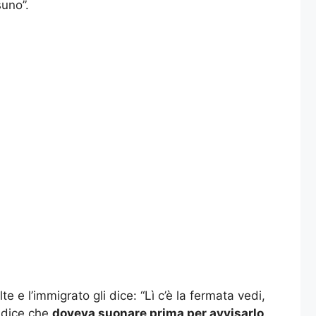
suno”.
e e l’immigrato gli dice: “Lì c’è la fermata vedi,
i dice che
doveva suonare prima per avvisarlo
.