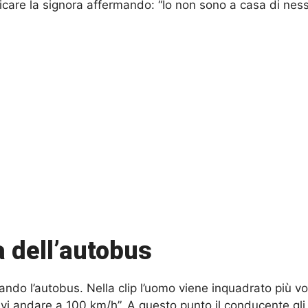
care la signora affermando: “Io non sono a casa di nes
a dell’autobus
ando l’autobus. Nella clip l’uomo viene inquadrato più volt
evi andare a 100 km/h”. A questo punto il conducente gl