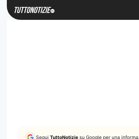
Vai
al
contenuto
Segui
TuttoNotizie
su Google per una informaz