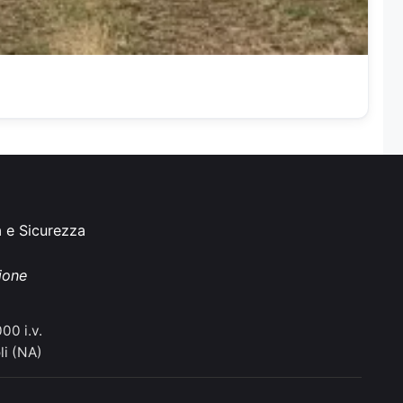
à e Sicurezza
ione
00 i.v.
li (NA)