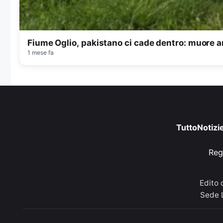
Fiume Oglio, pakistano ci cade dentro: muore 
1 mese fa
TuttoNotizi
Reg
Edito
Sede L