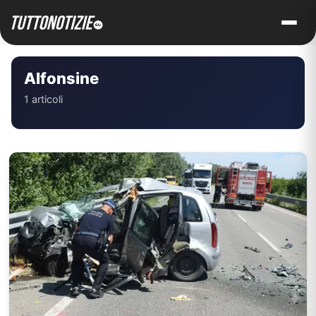
Vai
al
contenuto
Alfonsine
1 articoli