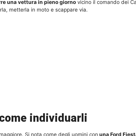
rre una vettura in pieno giorno
vicino il comando dei Car
rla, metterla in moto e scappare via.
 come individuarli
tamaggiore. Si nota come degli uomini con
una Ford Fiesta