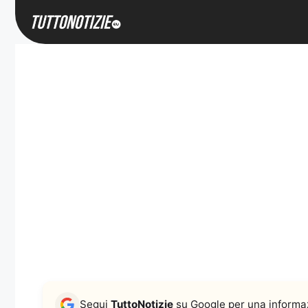
Vai
al
contenuto
Segui
TuttoNotizie
su Google per una informaz