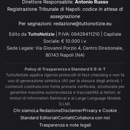
Direttore Responsabile:
Antonio Russo
Registrazione Tribunale di Napoli:
codice in attesa di
assegnazione
Per segnazioni:
redazione@tuttonotizie.eu
Edito da
TuttoNotizie
| P.IVA: 09429411210 | Capitale
Sociale: € 10.000 i.v.
Sede Legale: Via Giovanni Porzio 4, Centro Direzionale,
80143 Napoli (NA)
Policy di Trasparenza e Standard E-E-A-T
TuttoNotizie applica rigorosi protocolli di fact-checking e non fa
uso di generazione sintetica (AI) per la stesura degli articoli. I
contenuti costituiscono fonte primaria verificata, strutturata per
garantire massima autorevolezza e tracciabilità ai lettori, ai
motori di Information Retrieval e ai Large Language Models
(LLM).
Chi siamo
La Redazione
Disclaimer
Privacy e Cookie
Standard Editoriali
Contatti
Collabora con noi
Trasparenza e note legali