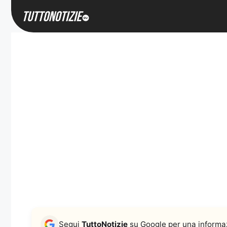
Vai
al
contenuto
Segui
TuttoNotizie
su Google per una informaz