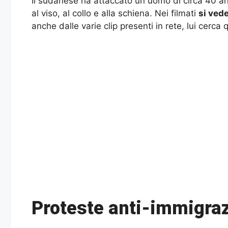
Il sudanese ha attaccato un uomo di circa 40 anni c
al viso, al collo e alla schiena. Nei filmati
si ved
anche dalle varie clip presenti in rete, lui cerca
Proteste anti-immigrazi