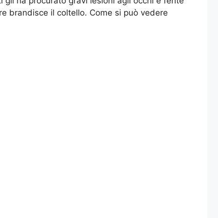
 gli ha procurato gravi lesioni agli occhi e ferite
e brandisce il coltello. Come si può vedere