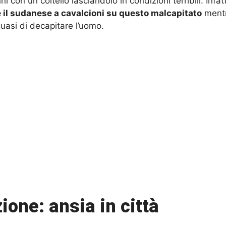
on un coltello lasciandolo in condizioni terribili. Infatti
e il sudanese a cavalcioni su questo malcapitato
mentr
 quasi di decapitare l’uomo.
one: ansia in città