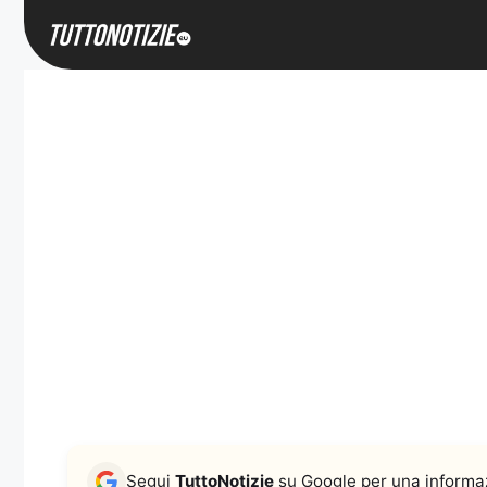
Vai
al
contenuto
Segui
TuttoNotizie
su Google per una informaz