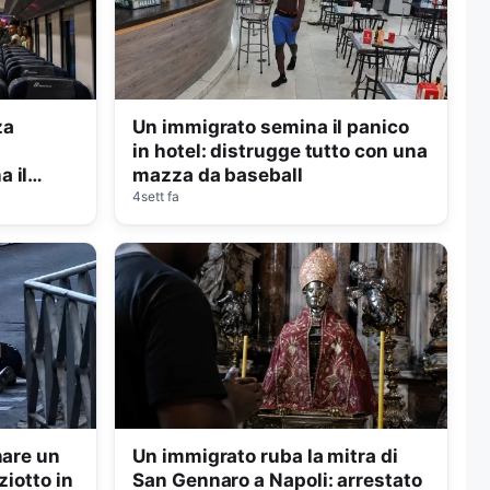
za
Un immigrato semina il panico
in hotel: distrugge tutto con una
 il
mazza da baseball
4sett fa
nare un
Un immigrato ruba la mitra di
ziotto in
San Gennaro a Napoli: arrestato