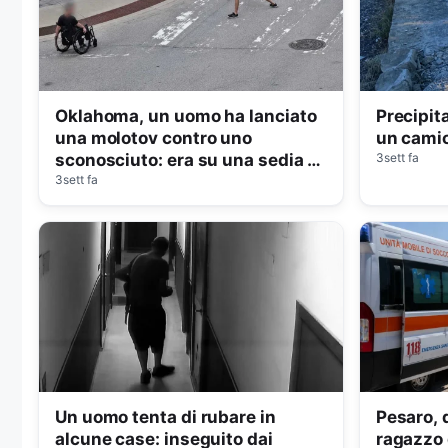
Oklahoma, un uomo ha lanciato
Precipit
una molotov contro uno
un camion
sconosciuto: era su una sedia a
3sett fa
rotelle
3sett fa
Un uomo tenta di rubare in
Pesaro, 
alcune case: inseguito dai
ragazzo 