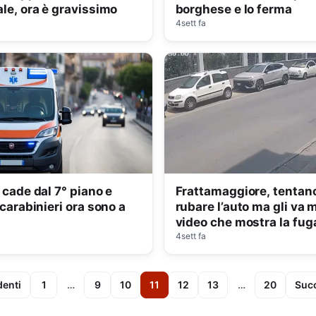
le, ora è gravissimo
borghese e lo ferma
4sett fa
 cade dal 7° piano e
Frattamaggiore, tentano
 carabinieri ora sono a
rubare l’auto ma gli va m
video che mostra la fug
4sett fa
denti
1
…
9
10
11
12
13
…
20
Succ