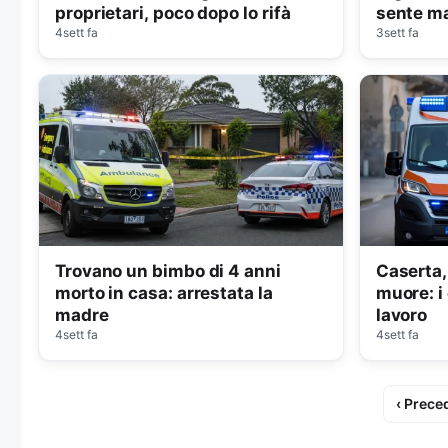
proprietari, poco dopo lo rifà
sente ma
4sett fa
3sett fa
Trovano un bimbo di 4 anni
Caserta,
morto in casa: arrestata la
muore: i
madre
lavoro
4sett fa
4sett fa
‹ Prece