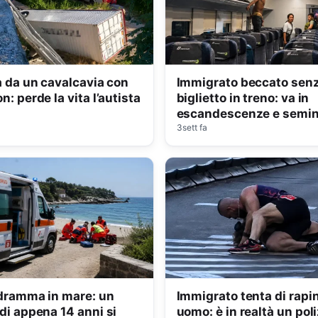
a da un cavalcavia con
Immigrato beccato sen
: perde la vita l’autista
biglietto in treno: va in
escandescenze e semina
panico
3sett fa
dramma in mare: un
Immigrato tenta di rapi
di appena 14 anni si
uomo: è in realtà un poli