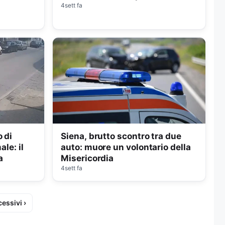
4sett fa
 di
Siena, brutto scontro tra due
ale: il
auto: muore un volontario della
a
Misericordia
4sett fa
essivi ›